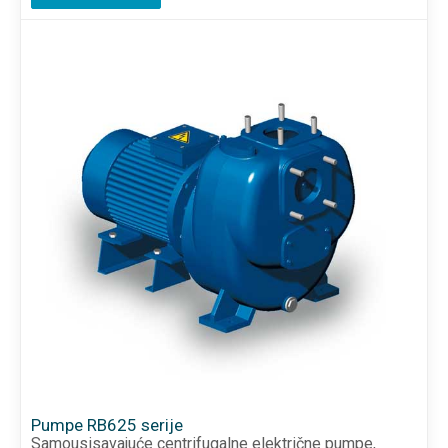
Pumpe RB625 serije
Samousisavajuće centrifugalne električne pumpe,