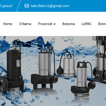
“Lipnica”
hidrofleks.tz@gmail.com
Home
O Nama
Proizvodi
Belzona
LePAC
Bren
 6”