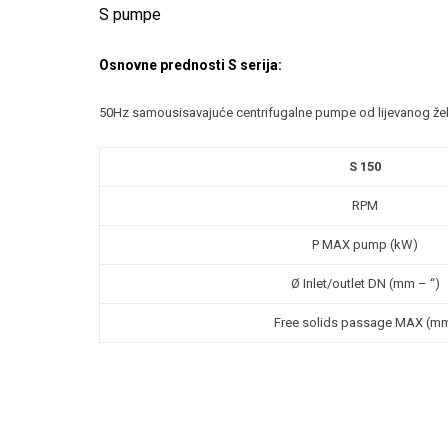
S pumpe
Osnovne prednosti S serija:
50Hz samousisavajuće centrifugalne pumpe od lijevanog že
S 150
RPM
P MAX pump (kW)
Ø Inlet/outlet DN (mm – “)
Free solids passage MAX (m