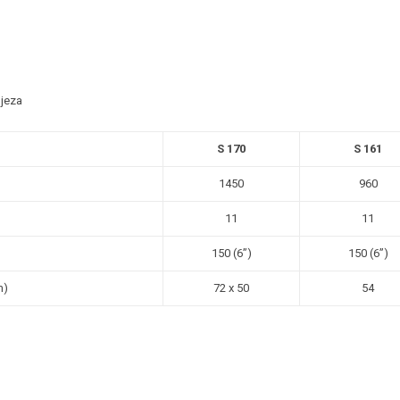
ljeza
S 170
S 161
1450
960
11
11
150 (6”)
150 (6”)
m)
72 x 50
54