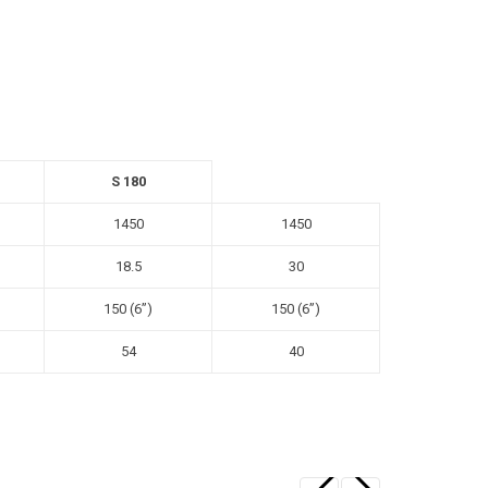
S 180
1450
1450
18.5
30
150 (6”)
150 (6”)
54
40