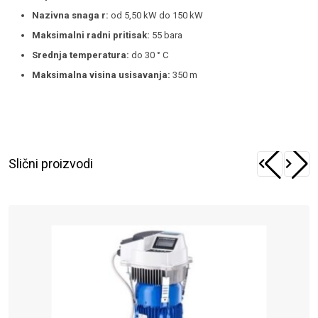
Nazivna snaga r:
od 5,50 kW do 150 kW
Maksimalni radni pritisak:
55 bara
Srednja temperatura:
do 30 ° C
Maksimalna visina usisavanja:
350 m
Slični proizvodi