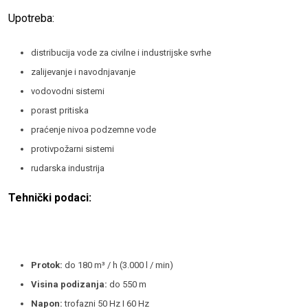
Upotreba:
distribucija vode za civilne i industrijske svrhe
zalijevanje i navodnjavanje
vodovodni sistemi
porast pritiska
praćenje nivoa podzemne vode
protivpožarni sistemi
rudarska industrija
Tehnički podaci:
Protok:
do 180 m³ / h (3.000 l / min)
Visina podizanja:
do 550 m
Napon:
trofazni 50 Hz I 60 Hz