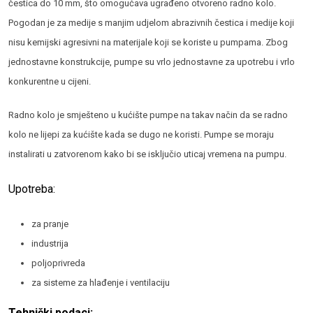
čestica do 10 mm, što omogućava ugrađeno otvoreno radno kolo.
Pogodan je za medije s manjim udjelom abrazivnih čestica i medije koji
nisu kemijski agresivni na materijale koji se koriste u pumpama. Zbog
jednostavne konstrukcije, pumpe su vrlo jednostavne za upotrebu i vrlo
konkurentne u cijeni.
Radno kolo je smješteno u kućište pumpe na takav način da se radno
kolo ne lijepi za kućište kada se dugo ne koristi. Pumpe se moraju
instalirati u zatvorenom kako bi se isključio uticaj vremena na pumpu.
Upotreba:
za pranje
industrija
poljoprivreda
za sisteme za hlađenje i ventilaciju
Tehnički podaci: