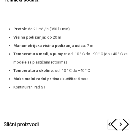
Protok:
do 21 m³ / h (350 l / min)
Visina podizanja:
do 20 m
Manometrijska visina podizanja usisa:
7 m
Temperatura medija pumpe:
od -10 ° C do +90 ° C (do +40 ° C za
modele sa plastičnim rotorima)
Temperatura okoline:
od -10 ° C do +40 ° C
Maksimalni radni pritisak kućišta:
6 bara
Kontinuirani rad S1
Slični proizvodi