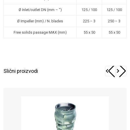
Ø Inlet/outlet DN (mm – “)
125 / 100
125 / 100
Ø Impeller (mm) / N. blades
225 – 3
250 – 3
Free solids passage MAX (mm)
55 x 50
55 x 50
Slični proizvodi