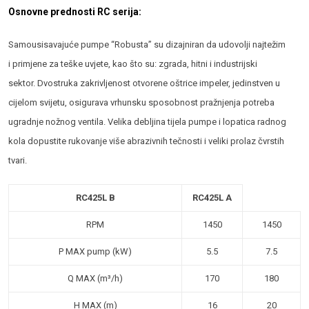
Osnovne prednosti RC serija:
Samousisavajuće pumpe “Robusta” su dizajniran da udovolji najtežim
i primjene za teške uvjete, kao što su: zgrada, hitni i industrijski
sektor. Dvostruka zakrivljenost otvorene oštrice impeler, jedinstven u
cijelom svijetu, osigurava vrhunsku sposobnost pražnjenja potreba
ugradnje nožnog ventila. Velika debljina tijela pumpe i lopatica radnog
kola dopustite rukovanje više abrazivnih tečnosti i veliki prolaz čvrstih
tvari.
RC425L B
RC425L A
RPM
1450
1450
P MAX pump (kW)
5.5
7.5
Q MAX (m³/h)
170
180
H MAX (m)
16
20