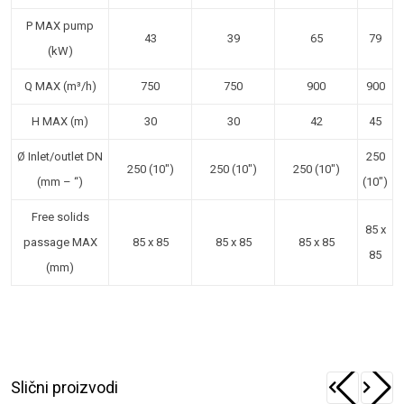
P MAX pump
43
39
65
79
(kW)
Q MAX (m³/h)
750
750
900
900
H MAX (m)
30
30
42
45
Ø Inlet/outlet DN
250
250 (10″)
250 (10″)
250 (10″)
(mm – “)
(10″)
Free solids
85 x
passage MAX
85 x 85
85 x 85
85 x 85
85
(mm)
Slični proizvodi