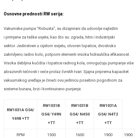
Osnovne prednosti RW serija:
Vakumske pumpe “Robusta”, su dizajnirani da udovolje najtežim
i primjene za teške uvjete, kao što su: zgrada, hitni i industrijski
sektor. Jedinstven u cijelom svijetu, otvoren lopatice, dvostruko
zakrivljeno radno kolo, potporni elementi visoka hidraulička efikasnost.
Visoka debljina kućišta i lopatice radnog kola, omogućuju pumpanje više
abrazivnih tečnosti i veće prolaz čvrstih tvari. Sjajna priprema kapacitet
vakuumskog uređaja je čineći ovu jedinicu posebno pogodnom za
sisteme bunara, brzi i kontinuirano punjenje.
RW1031B
RW1031B
RW1031A
RW1031A GS4/
GS4/ Y49N
GS4/ N4S0
GS4/ N4T2
Y498 +TT
+TT
+TT
+TT
RPM
1500
1600
1900
1900