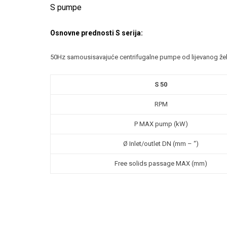
S pumpe
Osnovne prednosti S serija:
50Hz samousisavajuće centrifugalne pumpe od lijevanog že
S 50
RPM
P MAX pump (kW)
Ø Inlet/outlet DN (mm – “)
Free solids passage MAX (mm)