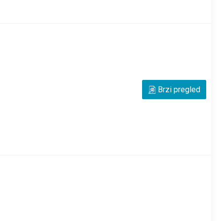
rana hidraulična
Brzi pregled