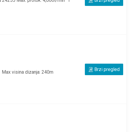
N 24255 Max. protok: 4,000l/min I
Brzi pregled
Brzi pregled
 Max visina dizanja: 240m