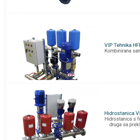
VIP Tehnika H
Kombinirana sani
Hidrostanica V
Hidrost
druga sa prek