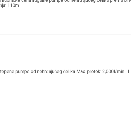
irubničke centrifugalne pumpe od nehrđajućeg čelika prema DI
nja: 110m
epene pumpe od nehrđajućeg čelika Max. protok: 2,000l/min I