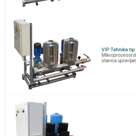
VIP Tehnika ti
Mikrop
stanica upravlj