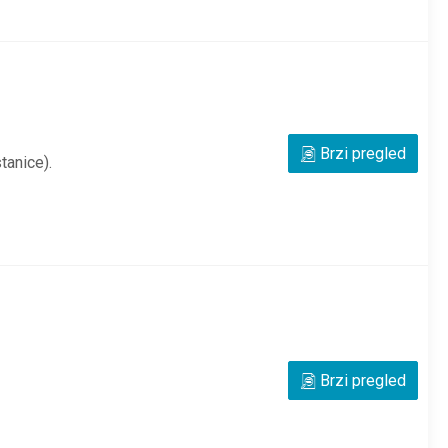
Brzi pregled
tanice).
om jednom pumpom,
Brzi pregled