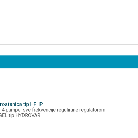
drostanica tip HFHP
ica s 1-4 pumpe, sve frekvencije reg
GEL tip HYDROVAR.