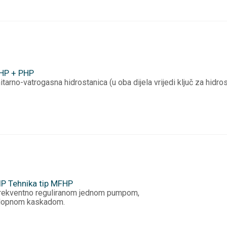
FHP + PHP
tarno-vatrogasna hidrostanica (u oba dijela vrijedi ključ za hidros
IP Tehnika tip MFHP
anica s frekventno reguliran
lopnom kaskadom.