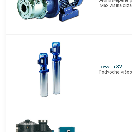
Jednostepene pr
Max visina diza
Lowara SVI
Podvodne višest