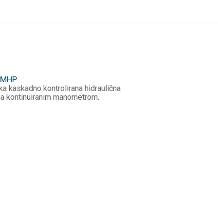
p MHP
rocesorska kaskadno kontroli
ana kontinuiranim manometrom.