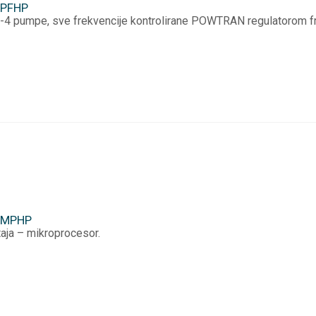
p PFHP
1-4 pumpe, sve frekvencije kontrolirane POWTRAN regulatorom fr
p MPHP
aja – mikroprocesor.