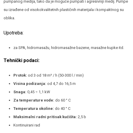
pumpanog medija, tako da je moguće pumpati i agresivniji medij. Pumpe
su izrađene od visokokvalitetnih plastičnih materijala i kompaktnog su
oblika.
Upotreba:
za SPA, hidromasažu, hidromasažne bazene, masažne kupke itd.
Tehnički podaci:
Protok:
od 3 od 18 m³ / h (50-300 l / min)
Visina podizanja:
od 4,7 do 16,5 m
Snaga:
0,45 ÷ 1,1 kW
Za temperature vode:
do 60 ° C
Temperatura okoline:
do 40 ° C
Maksimalni radni pritisak kućišta:
2,5 b
Kontinuirani rad