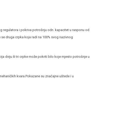
g regulatora i pokriva potrošnju odn. kapacitet u rasponu od
e se druga crpka koja radi na 100% svog nazivnog
dviju ili tri crpke može pokriti bilo koje mjesto potrošnje u
 mehaničkih kvara.Pokazane su značajne uštede i u