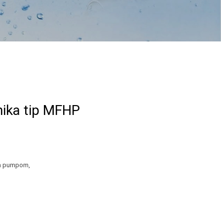
nika tip MFHP
tno reguliranom jednom pumpom,