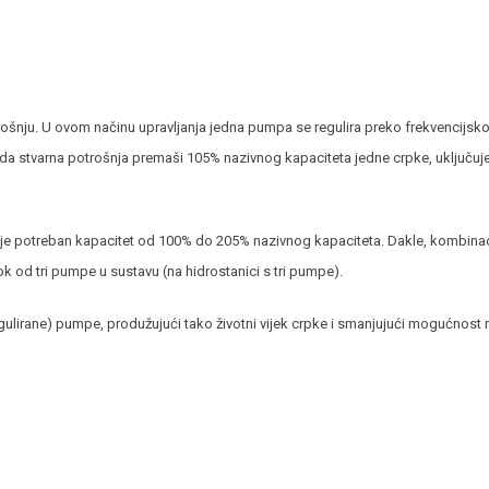
rošnju. U ovom načinu upravljanja jedna pumpa se regulira preko frekvencijsko
da stvarna potrošnja premaši 105% nazivnog kapaciteta jedne crpke, uključuj
e potreban kapacitet od 100% do 205% nazivnog kapaciteta. Dakle, kombinacija 
k od tri pumpe u sustavu (na hidrostanici s tri pumpe).
egulirane) pumpe, produžujući tako životni vijek crpke i smanjujući mogućnost