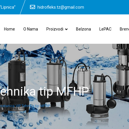
“Lipnica”
hidrofleks.tz@gmail.com
Home
O Nama
Proizvodi
Belzona
LePAC
Bren
Tehnika tip MFHP
rostanica VIP Tehnika tip MFHP