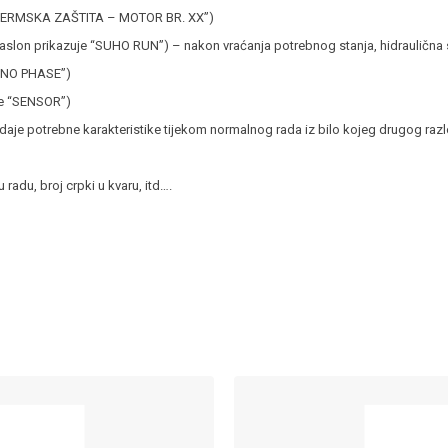
se “TERMSKA ZAŠTITA – MOTOR BR. XX”)
zaslon prikazuje “SUHO RUN”) – nakon vraćanja potrebnog stanja, hidraulična 
 “NO PHASE”)
uje “SENSOR”)
daje potrebne karakteristike tijekom normalnog rada iz bilo kojeg drugog razlo
u radu, broj crpki u kvaru, itd….