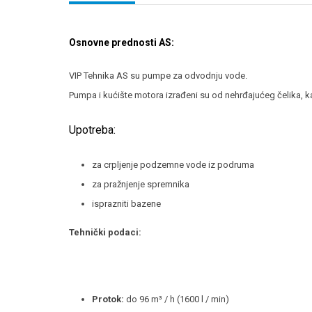
Osnovne prednosti AS:
VIP Tehnika AS su pumpe za odvodnju vode.
Pumpa i kućište motora izrađeni su od nehrđajućeg čelika, kao
Upotreba:
za crpljenje podzemne vode iz podruma
za pražnjenje spremnika
isprazniti bazene
Tehnički podaci:
Protok:
do 96 m³ / h (1600 l / min)