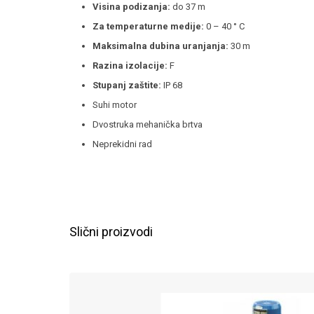
Visina podizanja:
do 37 m
Za temperaturne medije:
0 – 40 ° C
Maksimalna dubina uranjanja:
30 m
Razina izolacije:
F
Stupanj zaštite:
IP 68
Suhi motor
Dvostruka mehanička brtva
Neprekidni rad
Slični proizvodi