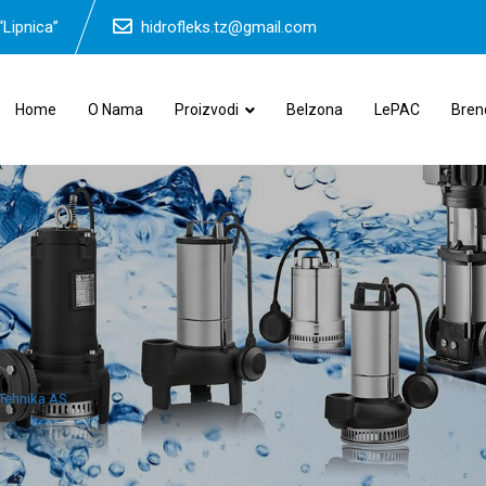
“Lipnica”
hidrofleks.tz@gmail.com
Home
O Nama
Proizvodi
Belzona
LePAC
Bren
 Tehnika AS