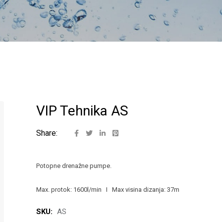
VIP Tehnika AS
Share:
Potopne drenažne pumpe.
Max. protok: 1600l/min I Max visina dizanja: 37m
SKU:
AS