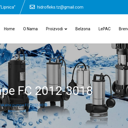
“Lipnica”
hidrofleks.tz@gmail.com
Home
O Nama
Proizvodi
Belzona
LePAC
Bren
mpe FC 2012-3018
 fekalne pumpe FC 2012-3018