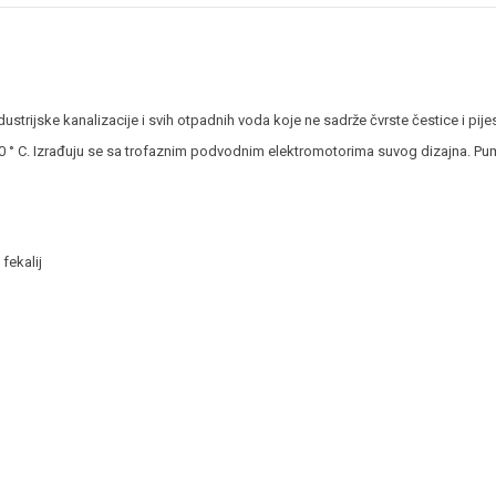
rijske kanalizacije i svih otpadnih voda koje ne sadrže čvrste čestice i pij
 40 ° C. Izrađuju se sa trofaznim podvodnim elektromotorima suvog dizajna. P
fekalij