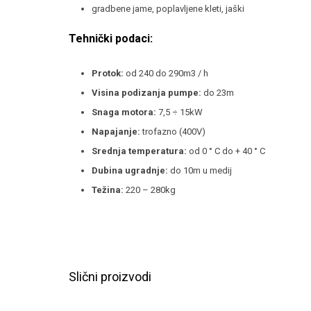
gradbene jame, poplavljene kleti, jaški
Tehnički podaci:
Protok:
od 240 do 290m3 / h
Visina podizanja pumpe:
do 23m
Snaga motora:
7,5 ÷ 15kW
Napajanje:
trofazno (400V)
Srednja temperatura:
od 0 ° C do + 40 ° C
Dubina ugradnje:
do 10m u medij
Težina:
220 – 280kg
Slični proizvodi