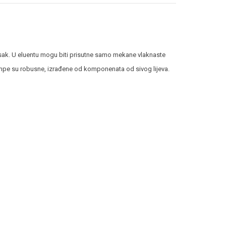
esak. U eluentu mogu biti prisutne samo mekane vlaknaste
umpe su robusne, izrađene od komponenata od sivog lijeva.