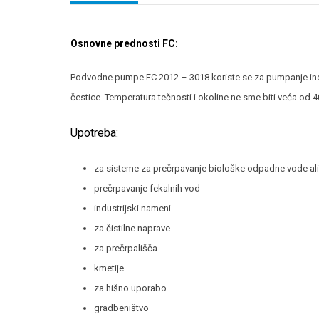
Osnovne prednosti FC:
Podvodne pumpe FC 2012 – 3018 koriste se za pumpanje indust
čestice. Temperatura tečnosti i okoline ne sme biti veća od
Upotreba:
za sisteme za prečrpavanje biološke odpadne vode ali 
prečrpavanje fekalnih vod
industrijski nameni
za čistilne naprave
za prečrpališča
kmetije
za hišno uporabo
gradbeništvo