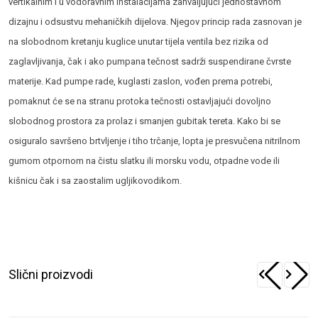
vertikalnim i u vodoravnim instalacijama zahvaljujući jednostavnom
dizajnu i odsustvu mehaničkih dijelova. Njegov princip rada zasnovan je
na slobodnom kretanju kuglice unutar tijela ventila bez rizika od
zaglavljivanja, čak i ako pumpana tečnost sadrži suspendirane čvrste
materije. Kad pumpe rade, kuglasti zaslon, vođen prema potrebi,
pomaknut će se na stranu protoka tečnosti ostavljajući dovoljno
slobodnog prostora za prolaz i smanjen gubitak tereta. Kako bi se
osiguralo savršeno brtvljenje i tiho trčanje, lopta je presvučena nitrilnom
gumom otpornom na čistu slatku ili morsku vodu, otpadne vode ili
kišnicu čak i sa zaostalim ugljikovodikom.
Slični proizvodi