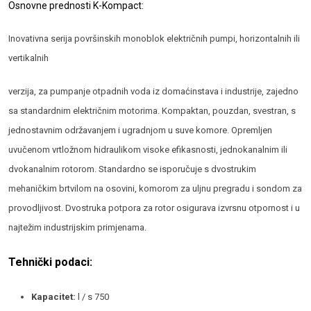
Osnovne prednosti K-Kompact:
Inovativna serija površinskih monoblok električnih pumpi, horizontalnih ili
vertikalnih
verzija, za pumpanje otpadnih voda iz domaćinstava i industrije, zajedno
sa standardnim električnim motorima. Kompaktan, pouzdan, svestran, s
jednostavnim održavanjem i ugradnjom u suve komore. Opremljen
uvučenom vrtložnom hidraulikom visoke efikasnosti, jednokanalnim ili
dvokanalnim rotorom. Standardno se isporučuje s dvostrukim
mehaničkim brtvilom na osovini, komorom za uljnu pregradu i sondom za
provodljivost. Dvostruka potpora za rotor osigurava izvrsnu otpornost i u
najtežim industrijskim primjenama.
Tehnički podaci:
Kapacitet:
l / s 750