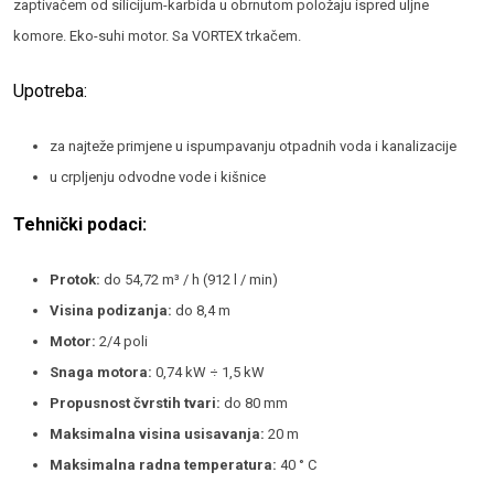
zaptivačem od silicijum-karbida u obrnutom položaju ispred uljne
komore. Eko-suhi motor. Sa VORTEX trkačem.
Upotreba:
za najteže primjene u ispumpavanju otpadnih voda i kanalizacije
u crpljenju odvodne vode i kišnice
Tehnički podaci:
Protok:
do 54,72 m³ / h (912 l / min)
Visina podizanja:
do 8,4 m
Motor:
2/4 poli
Snaga motora:
0,74 kW ÷ 1,5 kW
Propusnost čvrstih tvari:
do 80 mm
Maksimalna visina usisavanja:
20 m
Maksimalna radna temperatura:
40 ° C