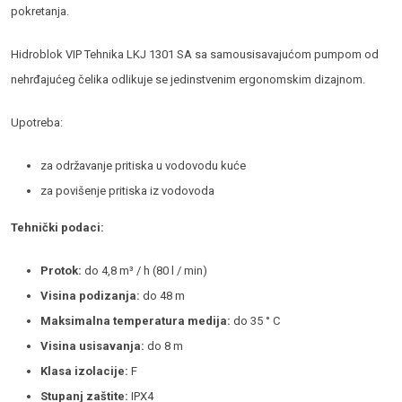
pokretanja.
Hidroblok VIP Tehnika LKJ 1301 SA sa samousisavajućom pumpom od
nehrđajućeg čelika odlikuje se jedinstvenim ergonomskim dizajnom.
Upotreba:
za održavanje pritiska u vodovodu kuće
za povišenje pritiska iz vodovoda
Tehnički podaci:
Protok:
do 4,8 m³ / h (80 l / min)
Visina podizanja:
do 48 m
Maksimalna temperatura medija:
do 35 ° C
Visina usisavanja:
do 8 m
Klasa izolacije:
F
Stupanj zaštite:
IPX4