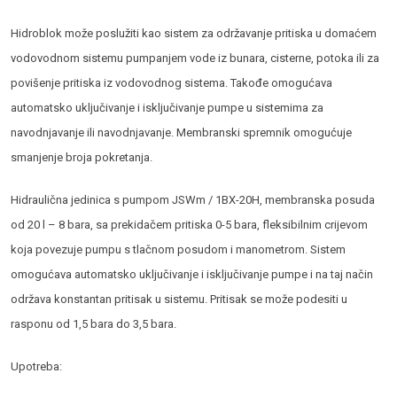
Hidroblok može poslužiti kao sistem za održavanje pritiska u domaćem
vodovodnom sistemu pumpanjem vode iz bunara, cisterne, potoka ili za
povišenje pritiska iz vodovodnog sistema. Takođe omogućava
automatsko uključivanje i isključivanje pumpe u sistemima za
navodnjavanje ili navodnjavanje. Membranski spremnik omogućuje
smanjenje broja pokretanja.
Hidraulična jedinica s pumpom JSWm / 1BX-20H, membranska posuda
od 20 l – 8 bara, sa prekidačem pritiska 0-5 bara, fleksibilnim crijevom
koja povezuje pumpu s tlačnom posudom i manometrom. Sistem
omogućava automatsko uključivanje i isključivanje pumpe i na taj način
održava konstantan pritisak u sistemu. Pritisak se može podesiti u
rasponu od 1,5 bara do 3,5 bara.
Upotreba: