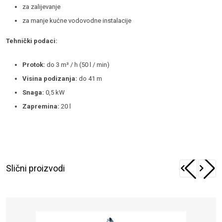
za zalijevanje
za manje kućne vodovodne instalacije
Tehnički podaci:
Protok:
do 3 m³ / h (50 l / min)
Visina podizanja:
do 41 m
Snaga:
0,5 kW
Zapremina:
20 l
Slični proizvodi