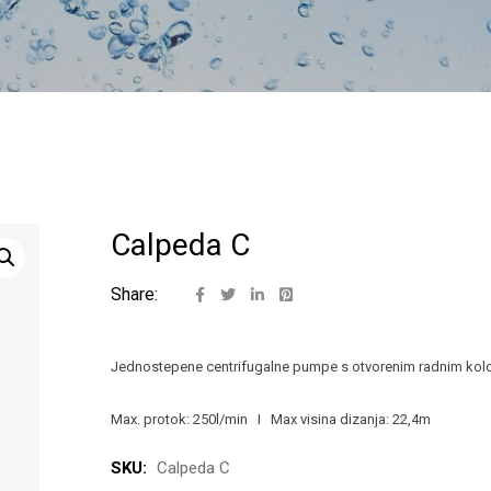
Calpeda C
Share:
Jednostepene centrifugalne pumpe s otvorenim radnim ko
Max. protok: 250l/min I Max visina dizanja: 22,4m
SKU:
Calpeda C