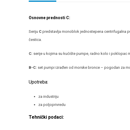
Osnovne prednosti C:
Seriju
C
predstavlja monoblok jednostepena centrifugalna p
čestica.
C:
serije u kojima su kućište pumpe, radno kolo i poklopac m
B-C:
set pumpi izrađen od morske bronce – pogodan za mor
Upotreba:
za industriju
za poljoprivredu
Tehnički podaci: