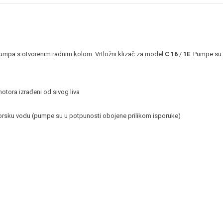
umpa s otvorenim radnim kolom. Vrtložni klizač za model
C 16
/
1E
. Pumpe su 
otora izrađeni od sivog liva
sku vodu (pumpe su u potpunosti obojene prilikom isporuke)