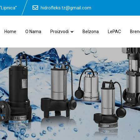
“Lipnica”
hidrofleks.tz@gmail.com
Home
O Nama
Proizvodi
Belzona
LePAC
Bren
a C