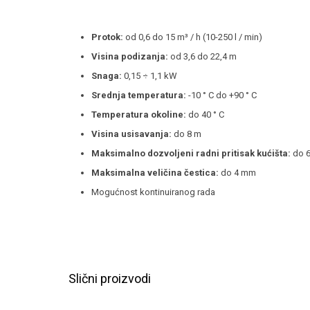
Protok:
od 0,6 do 15 m³ / h (10-250 l / min)
Visina podizanja:
od 3,6 do 22,4 m
Snaga:
0,15 ÷ 1,1 kW
Srednja temperatura:
-10 ° C do +90 ° C
Temperatura okoline:
do 40 ° C
Visina usisavanja:
do 8 m
Maksimalno dozvoljeni radni pritisak kućišta:
do 6
Maksimalna veličina čestica:
do 4 mm
Mogućnost kontinuiranog rada
Slični proizvodi