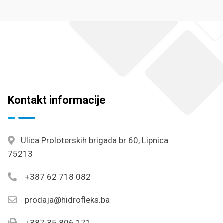
Kontakt informacije
Ulica Proloterskih brigada br 60, Lipnica
75213
+387 62 718 082
prodaja@hidrofleks.ba
+387 35 806 171