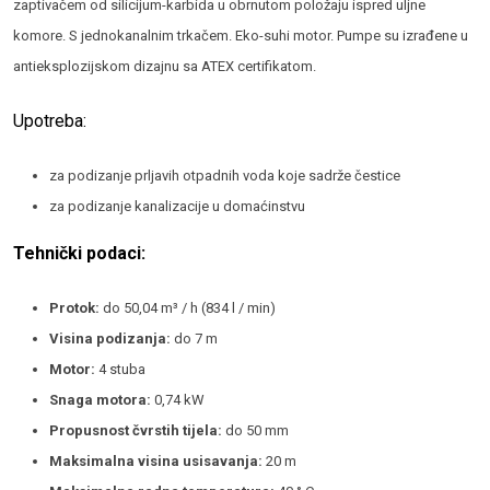
zaptivačem od silicijum-karbida u obrnutom položaju ispred uljne
komore. S jednokanalnim trkačem. Eko-suhi motor. Pumpe su izrađene u
antieksplozijskom dizajnu sa ATEX certifikatom.
Upotreba:
za podizanje prljavih otpadnih voda koje sadrže čestice
za podizanje kanalizacije u domaćinstvu
Tehnički podaci:
Protok:
do 50,04 m³ / h (834 l / min)
Visina podizanja:
do 7 m
Motor:
4 stuba
Snaga motora:
0,74 kW
Propusnost čvrstih tijela:
do 50 mm
Maksimalna visina usisavanja:
20 m