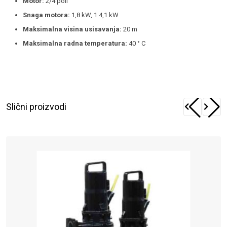
Motor:
2/4 poli
Snaga motora:
1,8 kW, 1 4,1 kW
Maksimalna visina usisavanja:
20 m
Maksimalna radna temperatura:
40 ° C
Slični proizvodi