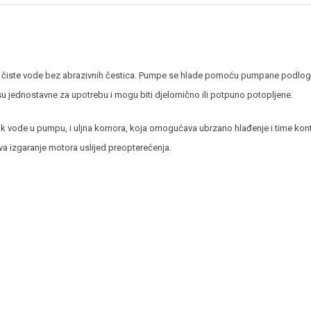
iste vode bez abrazivnih čestica. Pumpe se hlade pomoću pumpane podloge 
su jednostavne za upotrebu i mogu biti djelomično ili potpuno potopljene.
ak vode u pumpu, i uljna komora, koja omogućava ubrzano hlađenje i time konti
a izgaranje motora uslijed preopterećenja.