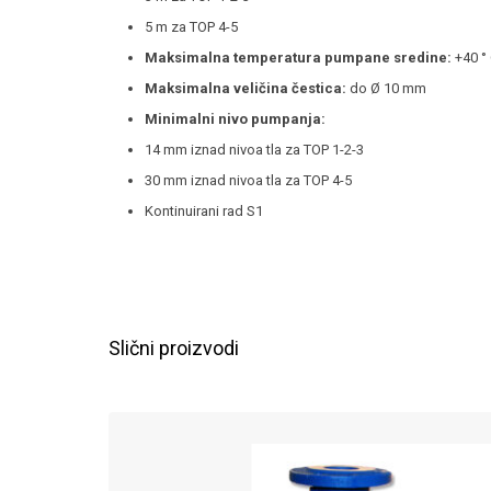
5 m za TOP 4-5
Maksimalna temperatura pumpane sredine:
+40 °
Maksimalna veličina čestica:
do Ø 10 mm
Minimalni nivo pumpanja:
14 mm iznad nivoa tla za TOP 1-2-3
30 mm iznad nivoa tla za TOP 4-5
Kontinuirani rad S1
Slični proizvodi