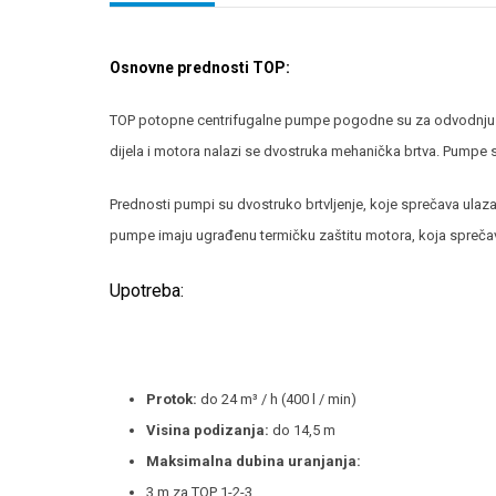
Osnovne prednosti TOP:
TOP potopne centrifugalne pumpe pogodne su za odvodnju č
dijela i motora nalazi se dvostruka mehanička brtva. Pumpe 
Prednosti pumpi su dvostruko brtvljenje, koje sprečava ulaz
pumpe imaju ugrađenu termičku zaštitu motora, koja sprečav
Upotreba:
Protok:
do 24 m³ / h (400 l / min)
Visina podizanja:
do 14,5 m
Maksimalna dubina uranjanja:
3 m za TOP 1-2-3