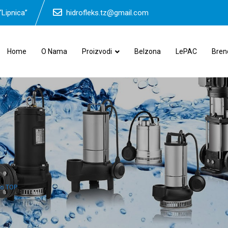
“Lipnica”
hidrofleks.tz@gmail.com
Home
O Nama
Proizvodi
Belzona
LePAC
Bren
lo TOP