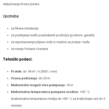
isključivanje ili bez plovka.
Upotreba:
za fiksne instalacije
za pražnjenje malih poplavljenih područja (podrumi, garaže)
za ispumpavanje prljave vode iz mašina za pranje i suđa
za manje fontane i bazene
Tehnički podaci:
Protok:
do 18 m³ / h (300 l / min)
Visina podizanja:
do 20 m
Maksimalni mogući nivo potapanja:
10 m
Maksimalna temperatura pumpane sredine:
+50 ° C
(maksimalna temperatura medija do +90 ° C za kratkotrajni rad do 3
minute)