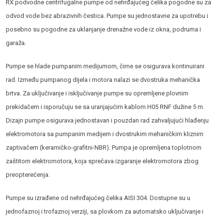
RX podvodne centrifugalne pumpe od nehrđajućeg čelika pogodne su za
odvod vode bez abrazivnih čestica. Pumpe su jednostavne za upotrebu i
posebno su pogodne za uklanjanje drenažne vode iz okna, podruma i
garaža.
Pumpe se hlade pumpanim medijumom, čime se osigurava kontinuirani
rad. Između pumpanog dijela i motora nalazi se dvostruka mehanička
brtva. Za uključivanje i isključivanje pumpe su opremljene plovnim
prekidačem i isporučuju se sa uranjajućim kablom H05 RNF dužine 5 m.
Dizajn pumpe osigurava jednostavan i pouzdan rad zahvaljujući hlađenju
elektromotora sa pumpanim medijem i dvostrukim mehaničkim kliznim
zaptivačem (keramičko-grafitni-NBR). Pumpa je opremljena toplotnom
zaštitom elektromotora, koja sprečava izgaranje elektromotora zbog
preopterećenja.
Pumpe su izrađene od nehrđajućeg čelika AISI 304. Dostupne su u
jednofaznoj i trofaznoj verziji, sa plovkom za automatsko uključivanje i