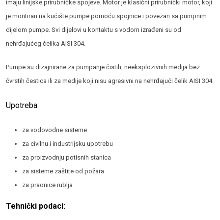
imaju linijske prirubničke spojeve. Motor je klasični prirubnički motor, koji
je montiran na kućište pumpe pomoću spojnice i povezan sa pumpnim
dijelom pumpe. Svi dijelovi u kontaktu s vodom izrađeni su od
nehrđajućeg čelika AISI 304.
Pumpe su dizajnirane za pumpanje čistih, neeksplozivnih medija bez
čvrstih čestica ili za medije koji nisu agresivni na nehrđajući čelik AISI 304.
Upotreba:
za vodovodne sisteme
za civilnu i industrijsku upotrebu
za proizvodnju potisnih stanica
za sisteme zaštite od požara
za praonice rublja
Tehnički podaci: