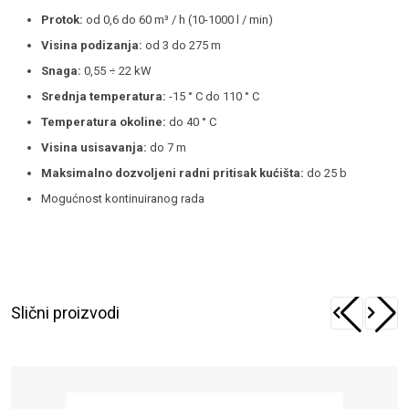
Protok:
od 0,6 do 60 m³ / h (10-1000 l / min)
Visina podizanja:
od 3 do 275 m
Snaga:
0,55 ÷ 22 kW
Srednja temperatura:
-15 ° C do 110 ° C
Temperatura okoline:
do 40 ° C
Visina usisavanja:
do 7 m
Maksimalno dozvoljeni radni pritisak kućišta:
do 25 b
Mogućnost kontinuiranog rada
Slični proizvodi